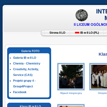
Strona II LO
IB w II LO (PL)
Galeria FOTO
Kla
Galeria IB w II LO
Chemia - Chemistry
Creativity, Activity,
Service (CAS)
Projekt grupy 4 -
Group4Project
Facebook
Wyjazd integracyjny
Otrzęsin
Klasy IB w II LO